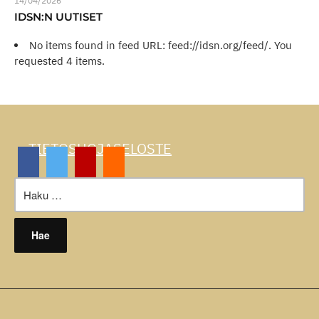
14/04/2026
IDSN:N UUTISET
No items found in feed URL: feed://idsn.org/feed/. You
requested 4 items.
TIETOSUOJASELOSTE
Haku: