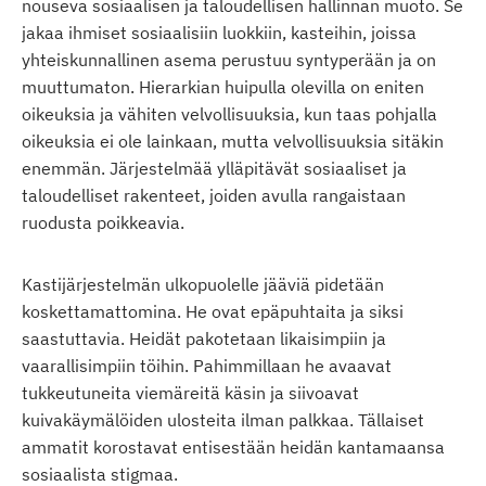
nouseva sosiaalisen ja taloudellisen hallinnan muoto. Se
jakaa ihmiset sosiaalisiin luokkiin, kasteihin, joissa
yhteiskunnallinen asema perustuu syntyperään ja on
muuttumaton. Hierarkian huipulla olevilla on eniten
oikeuksia ja vähiten velvollisuuksia, kun taas pohjalla
oikeuksia ei ole lainkaan, mutta velvollisuuksia sitäkin
enemmän. Järjestelmää ylläpitävät sosiaaliset ja
taloudelliset rakenteet, joiden avulla rangaistaan
ruodusta poikkeavia.
Kastijärjestelmän ulkopuolelle jääviä pidetään
koskettamattomina. He ovat epäpuhtaita ja siksi
saastuttavia. Heidät pakotetaan likaisimpiin ja
vaarallisimpiin töihin. Pahimmillaan he avaavat
tukkeutuneita viemäreitä käsin ja siivoavat
kuivakäymälöiden ulosteita ilman palkkaa. Tällaiset
ammatit korostavat entisestään heidän kantamaansa
sosiaalista stigmaa.