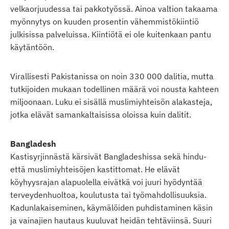
velkaorjuudessa tai pakkotyössä. Ainoa valtion takaama
myönnytys on kuuden prosentin vähemmistökiintiö
julkisissa palveluissa. Kiintiötä ei ole kuitenkaan pantu
käytäntöön.
Virallisesti Pakistanissa on noin 330 000 dalitia, mutta
tutkijoiden mukaan todellinen määrä voi nousta kahteen
miljoonaan. Luku ei sisällä muslimiyhteisön alakasteja,
jotka elävät samankaltaisissa oloissa kuin dalitit.
Bangladesh
Kastisyrjinnästä kärsivät Bangladeshissa sekä hindu-
että muslimiyhteisöjen kastittomat. He elävät
köyhyysrajan alapuolella eivätkä voi juuri hyödyntää
terveydenhuoltoa, koulutusta tai työmahdollisuuksia.
Kadunlakaiseminen, käymälöiden puhdistaminen käsin
ja vainajien hautaus kuuluvat heidän tehtäviinsä. Suuri