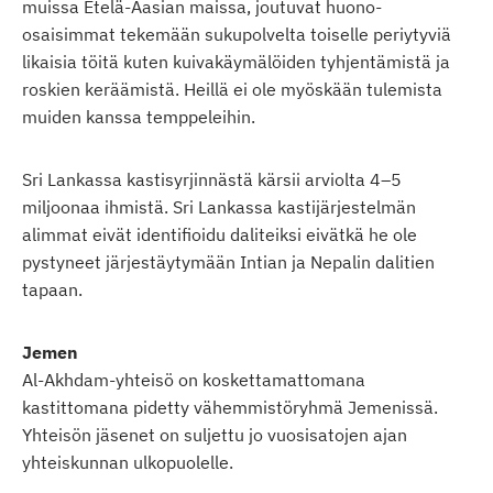
muissa Etelä-Aasian maissa, joutuvat huono-
osaisimmat tekemään sukupolvelta toiselle periytyviä
likaisia töitä kuten kuivakäymälöiden tyhjentämistä ja
roskien keräämistä. Heillä ei ole myöskään tulemista
muiden kanssa temppeleihin.
Sri Lankassa kastisyrjinnästä kärsii arviolta 4–5
miljoonaa ihmistä. Sri Lankassa kastijärjestelmän
alimmat eivät identifioidu daliteiksi eivätkä he ole
pystyneet järjestäytymään Intian ja Nepalin dalitien
tapaan.
Jemen
Al-Akhdam-yhteisö on koskettamattomana
kastittomana pidetty vähemmistöryhmä Jemenissä.
Yhteisön jäsenet on suljettu jo vuosisatojen ajan
yhteiskunnan ulkopuolelle.