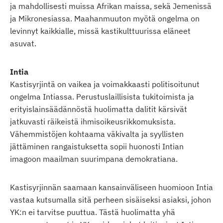
ja mahdollisesti muissa Afrikan maissa, sekä Jemenissä
ja Mikronesiassa. Maahanmuuton myötä ongelma on
levinnyt kaikkialle, missä kastikulttuurissa eläneet
asuvat.
Intia
Kastisyrjintä on vaikea ja voimakkaasti politisoitunut
ongelma Intiassa. Perustuslaillisista tukitoimista ja
erityislainsäädännöstä huolimatta dalitit kärsivät
jatkuvasti räikeistä ihmisoikeusrikkomuksista.
Vähemmistöjen kohtaama väkivalta ja syyllisten
jättäminen rangaistuksetta sopii huonosti Intian
imagoon maailman suurimpana demokratiana.
Kastisyrjinnän saamaan kansainväliseen huomioon Intia
vastaa kutsumalla sitä perheen sisäiseksi asiaksi, johon
YK:n ei tarvitse puuttua. Tästä huolimatta yhä