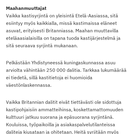
Maahanmuuttajat
Vaikka kastisyrjintä on yleisintä Etelä-Aasiassa, sitä
esiintyy myös kaikkialla, missä kastimaissa eläneet
asuvat, erityisesti Britanniassa. Maahan muuttavilla
eteläaasialaisilla on tapana tuoda kastijärjestelmä ja
sitä seuraava syrjintä mukanaan.
Pelkästään Yhdistyneessä kuningaskunnassa asuu
arviolta vähintään 250 000 dalitia. Tarkkaa lukumäärää
ei tiedetä, sillä kastitietoja ei huomioida
väestönlaskennassa.
Vaikka Britannian dalitit eivät tiettävästi ole sidottuja
kastipohjaisiin ammatteihinsa, koskettamattomuuden
kulttuuri jatkuu suorana ja epäsuorana syrjintänä.
Kouluissa, työpaikoilla ja asiakaspalvelutilanteissa
daliteja kiusataan ja ohitetaan. Heitä syrjitään myös