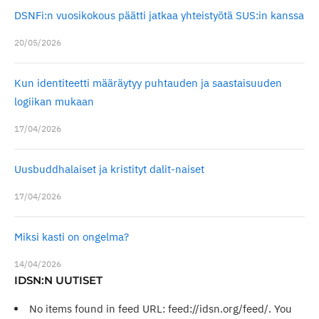
DSNFi:n vuosikokous päätti jatkaa yhteistyötä SUS:in kanssa
20/05/2026
Kun identiteetti määräytyy puhtauden ja saastaisuuden
logiikan mukaan
17/04/2026
Uusbuddhalaiset ja kristityt dalit-naiset
17/04/2026
Miksi kasti on ongelma?
14/04/2026
IDSN:N UUTISET
No items found in feed URL: feed://idsn.org/feed/. You