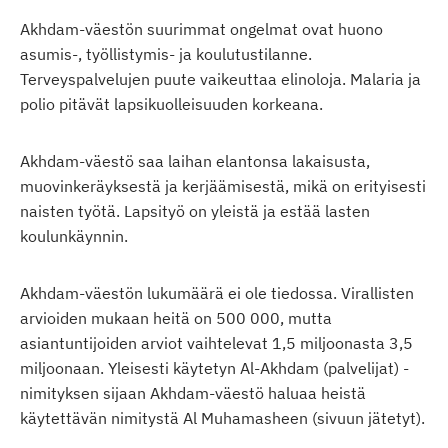
Akhdam-väestön suurimmat ongelmat ovat huono
asumis-, työllistymis- ja koulutustilanne.
Terveyspalvelujen puute vaikeuttaa elinoloja. Malaria ja
polio pitävät lapsikuolleisuuden korkeana.
Akhdam-väestö saa laihan elantonsa lakaisusta,
muovinkeräyksestä ja kerjäämisestä, mikä on erityisesti
naisten työtä. Lapsityö on yleistä ja estää lasten
koulunkäynnin.
Akhdam-väestön lukumäärä ei ole tiedossa. Virallisten
arvioiden mukaan heitä on 500 000, mutta
asiantuntijoiden arviot vaihtelevat 1,5 miljoonasta 3,5
miljoonaan. Yleisesti käytetyn Al-Akhdam (palvelijat) -
nimityksen sijaan Akhdam-väestö haluaa heistä
käytettävän nimitystä Al Muhamasheen (sivuun jätetyt).