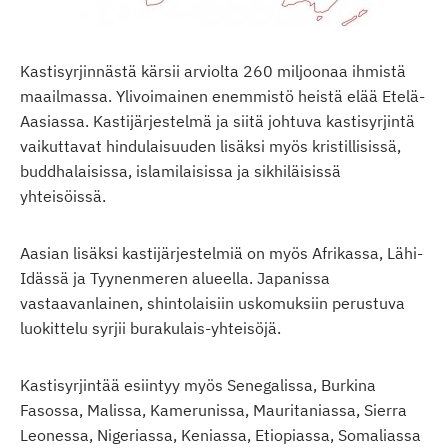
Kastisyrjinnästä kärsii arviolta 260 miljoonaa ihmistä
maailmassa. Ylivoimainen enemmistö heistä elää Etelä-
Aasiassa. Kastijärjestelmä ja siitä johtuva kastisyrjintä
vaikuttavat hindulaisuuden lisäksi myös kristillisissä,
buddhalaisissa, islamilaisissa ja sikhiläisissä
yhteisöissä.
Aasian lisäksi kastijärjestelmiä on myös Afrikassa, Lähi-
Idässä ja Tyynenmeren alueella. Japanissa
vastaavanlainen, shintolaisiin uskomuksiin perustuva
luokittelu syrjii burakulais-yhteisöjä.
Kastisyrjintää esiintyy myös Senegalissa, Burkina
Fasossa, Malissa, Kamerunissa, Mauritaniassa, Sierra
Leonessa, Nigeriassa, Keniassa, Etiopiassa, Somaliassa