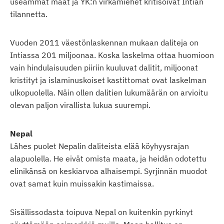
useammat maat ja YK:n virkamiehet kritisoivat Intian
tilannetta.
Vuoden 2011 väestönlaskennan mukaan daliteja on
Intiassa 201 miljoonaa. Koska laskelma ottaa huomioon
vain hindulaisuuden piiriin kuuluvat dalitit, miljoonat
kristityt ja islaminuskoiset kastittomat ovat laskelman
ulkopuolella. Näin ollen dalitien lukumäärän on arvioitu
olevan paljon virallista lukua suurempi.
Nepal
Lähes puolet Nepalin daliteista elää köyhyysrajan
alapuolella. He eivät omista maata, ja heidän odotettu
elinikänsä on keskiarvoa alhaisempi. Syrjinnän muodot
ovat samat kuin muissakin kastimaissa.
Sisällissodasta toipuva Nepal on kuitenkin pyrkinyt