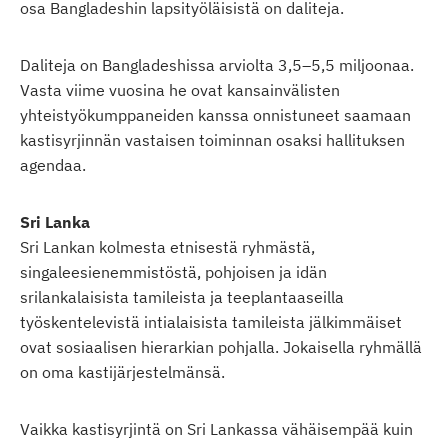
osa Bangladeshin lapsityöläisistä on daliteja.
Daliteja on Bangladeshissa arviolta 3,5–5,5 miljoonaa.
Vasta viime vuosina he ovat kansainvälisten
yhteistyökumppaneiden kanssa onnistuneet saamaan
kastisyrjinnän vastaisen toiminnan osaksi hallituksen
agendaa.
Sri Lanka
Sri Lankan kolmesta etnisestä ryhmästä,
singaleesienemmistöstä, pohjoisen ja idän
srilankalaisista tamileista ja teeplantaaseilla
työskentelevistä intialaisista tamileista jälkimmäiset
ovat sosiaalisen hierarkian pohjalla. Jokaisella ryhmällä
on oma kastijärjestelmänsä.
Vaikka kastisyrjintä on Sri Lankassa vähäisempää kuin