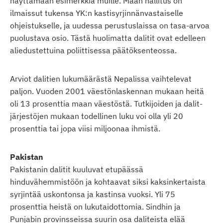
näyttämään esimerkkiä muille. Maan hallitus on
ilmaissut tukensa YK:n kastisyrjinnänvastaiselle
ohjeistukselle, ja uudessa perustuslaissa on tasa-arvoa
puolustava osio. Tästä huolimatta dalitit ovat edelleen
aliedustettuina poliittisessa päätöksenteossa.
Arviot dalitien lukumäärästä Nepalissa vaihtelevat
paljon. Vuoden 2001 väestönlaskennan mukaan heitä
oli 13 prosenttia maan väestöstä. Tutkijoiden ja dalit-
järjestöjen mukaan todellinen luku voi olla yli 20
prosenttia tai jopa viisi miljoonaa ihmistä.
Pakistan
Pakistanin dalitit kuuluvat etupäässä
hinduvähemmistöön ja kohtaavat siksi kaksinkertaista
syrjintää uskontonsa ja kastinsa vuoksi. Yli 75
prosenttia heistä on lukutaidottomia. Sindhin ja
Punjabin provinsseissa suurin osa daliteista elää