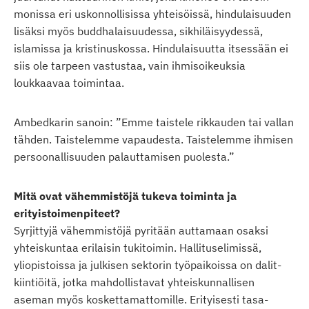
monissa eri uskonnollisissa yhteisöissä, hindulaisuuden
lisäksi myös buddhalaisuudessa, sikhiläisyydessä,
islamissa ja kristinuskossa. Hindulaisuutta itsessään ei
siis ole tarpeen vastustaa, vain ihmisoikeuksia
loukkaavaa toimintaa.
Ambedkarin sanoin: ”Emme taistele rikkauden tai vallan
tähden. Taistelemme vapaudesta. Taistelemme ihmisen
persoonallisuuden palauttamisen puolesta.”
Mitä ovat vähemmistöjä tukeva toiminta ja
erityistoimenpiteet?
Syrjittyjä vähemmistöjä pyritään auttamaan osaksi
yhteiskuntaa erilaisin tukitoimin. Hallituselimissä,
yliopistoissa ja julkisen sektorin työpaikoissa on dalit-
kiintiöitä, jotka mahdollistavat yhteiskunnallisen
aseman myös koskettamattomille. Erityisesti tasa-