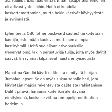
Scheduled tribes
taas viittaa Intian alkuperäisheimoihin
eli adivasi-yhteisöihin. Heitä ei kohdella
koskettamattomina, mutta hekin kärsivät köyhyydestä
ja syrjinnästä.
Lyhenteellä OBC (other backward castes) tarkoitetaan
kastijärjestelmään kuuluvia mutta sen alimpia
kastiryhmiä. Heitä suojellaan erivapauksilla
(reservations), lakiin perustuvilla tuilla, joita myös dalitit
saavat. Eri ryhmät kilpailevat näistä erityiseduista.
Mahatma Gandhi käytti daliteista nimitystä harijan –
Jumalan lapset. Se on myös sukua sanalle hari, jota
käytetään majoja rakentavista daliteista Pakistanissa.
Dalitit pitävät harijania kuitenkin alentavana
nimityksenä, koska se viittaa temppeliprostituution
hedelmiin.