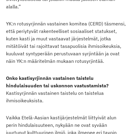
alalla.”
YK:n rotusyrjinnän vastainen komitea (CERD) täsmensi,
että periytyvät rakenteelliset sosiaaliset statukset,
kuten kasti ja muut vastaavat järjestelmät, jotka
mitätöivät tai rajoittavat tasapuolisia ihmisoikeuksia,
kuuluvat syntyperään perustuvaan syrjintään ja ovat
näin YK:n määritelmän mukaan rotusyrjintää.
Onko kastisyrjinnän vastainen taistelu
hindulaisuuden tai uskonnon vastustamista?
Kastisyrjinnän vastainen taistelu on taistelua
ihmisoikeuksista.
Vaikka Etelä-Aasian kastijärjestelmät liittyivät alun
perin hindulaisuuteen, nykyään ne ovat syvään
juurtunut kulttuurinen ilmiö, joka ilmenee eri tavoin