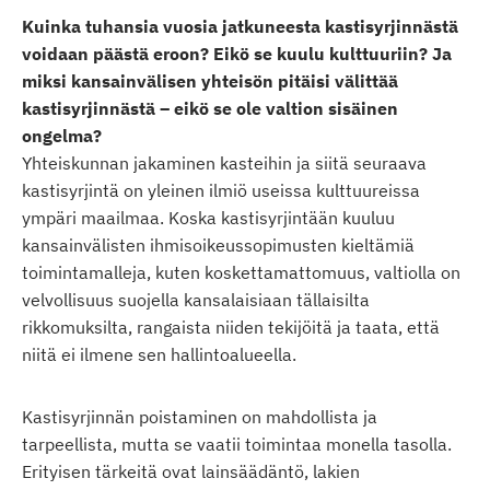
Kuinka tuhansia vuosia jatkuneesta kastisyrjinnästä
voidaan päästä eroon? Eikö se kuulu kulttuuriin? Ja
miksi kansainvälisen yhteisön pitäisi välittää
kastisyrjinnästä – eikö se ole valtion sisäinen
ongelma?
Yhteiskunnan jakaminen kasteihin ja siitä seuraava
kastisyrjintä on yleinen ilmiö useissa kulttuureissa
ympäri maailmaa. Koska kastisyrjintään kuuluu
kansainvälisten ihmisoikeussopimusten kieltämiä
toimintamalleja, kuten koskettamattomuus, valtiolla on
velvollisuus suojella kansalaisiaan tällaisilta
rikkomuksilta, rangaista niiden tekijöitä ja taata, että
niitä ei ilmene sen hallintoalueella.
Kastisyrjinnän poistaminen on mahdollista ja
tarpeellista, mutta se vaatii toimintaa monella tasolla.
Erityisen tärkeitä ovat lainsäädäntö, lakien