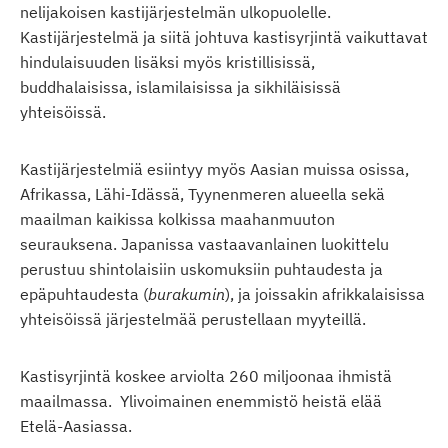
nelijakoisen kastijärjestelmän ulkopuolelle.
Kastijärjestelmä ja siitä johtuva kastisyrjintä vaikuttavat
hindulaisuuden lisäksi myös kristillisissä,
buddhalaisissa, islamilaisissa ja sikhiläisissä
yhteisöissä.
Kastijärjestelmiä esiintyy myös Aasian muissa osissa,
Afrikassa, Lähi-Idässä, Tyynenmeren alueella sekä
maailman kaikissa kolkissa maahanmuuton
seurauksena. Japanissa vastaavanlainen luokittelu
perustuu shintolaisiin uskomuksiin puhtaudesta ja
epäpuhtaudesta (
burakumin
), ja joissakin afrikkalaisissa
yhteisöissä järjestelmää perustellaan myyteillä.
Kastisyrjintä koskee arviolta 260 miljoonaa ihmistä
maailmassa. Ylivoimainen enemmistö heistä elää
Etelä-Aasiassa.