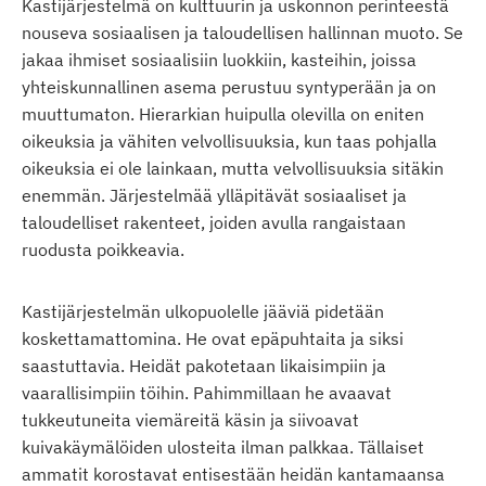
Kastijärjestelmä on kulttuurin ja uskonnon perinteestä
nouseva sosiaalisen ja taloudellisen hallinnan muoto. Se
jakaa ihmiset sosiaalisiin luokkiin, kasteihin, joissa
yhteiskunnallinen asema perustuu syntyperään ja on
muuttumaton. Hierarkian huipulla olevilla on eniten
oikeuksia ja vähiten velvollisuuksia, kun taas pohjalla
oikeuksia ei ole lainkaan, mutta velvollisuuksia sitäkin
enemmän. Järjestelmää ylläpitävät sosiaaliset ja
taloudelliset rakenteet, joiden avulla rangaistaan
ruodusta poikkeavia.
Kastijärjestelmän ulkopuolelle jääviä pidetään
koskettamattomina. He ovat epäpuhtaita ja siksi
saastuttavia. Heidät pakotetaan likaisimpiin ja
vaarallisimpiin töihin. Pahimmillaan he avaavat
tukkeutuneita viemäreitä käsin ja siivoavat
kuivakäymälöiden ulosteita ilman palkkaa. Tällaiset
ammatit korostavat entisestään heidän kantamaansa