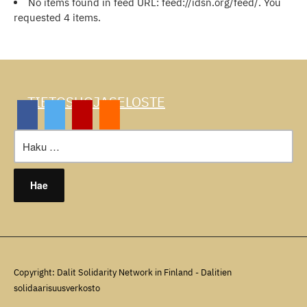
No items found in feed URL: feed://idsn.org/feed/. You
requested 4 items.
TIETOSUOJASELOSTE
Haku:
Copyright: Dalit Solidarity Network in Finland - Dalitien
solidaarisuusverkosto