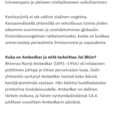
toimeenpano ja yleiseen mielipiteeseen vaikuttaminen.
Kastisyrjintä ei ole valtion sisäinen ongelma.
Kansainvälisellä yhteisöllä on velvollisuus toimia yhden
aikamme suurimman ja unohdetuimman globaalin
ihmisoikeusongelman ratkaisemiseksi, koska se loukkaa
universaaleja periaatteita ihmisarvosta ja vapaudesta.
Kuka on Ambedkar ja mitä tarkoittaa
Jai Bhim
?
Bhimrao Ramji Ambedkar (1891–1956) oli intialainen
poliittinen johtaja ja Intian perustuslain luoja. Dalit-
yhteisöön syntynyt Ambedkar taisteli koko ikänsä
kastijärjestelmää vastaan. Hän kääntyi buddhalaiseksi
protestina hindulaisuudelle. Ambedkar on dalitien
tärkein esikuva, ja hänen syntymäpäiväänsä 14.4.
juhlitaan vuosittain Ambedkarin päivänä.