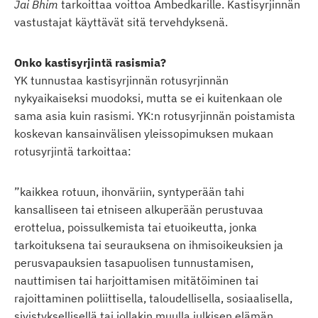
Jai Bhim
tarkoittaa voittoa Ambedkarille. Kastisyrjinnän
vastustajat käyttävät sitä tervehdyksenä.
Onko kastisyrjintä rasismia?
YK tunnustaa kastisyrjinnän rotusyrjinnän
nykyaikaiseksi muodoksi, mutta se ei kuitenkaan ole
sama asia kuin rasismi. YK:n rotusyrjinnän poistamista
koskevan kansainvälisen yleissopimuksen mukaan
rotusyrjintä tarkoittaa:
”kaikkea rotuun, ihonväriin, syntyperään tahi
kansalliseen tai etniseen alkuperään perustuvaa
erottelua, poissulkemista tai etuoikeutta, jonka
tarkoituksena tai seurauksena on ihmisoikeuksien ja
perusvapauksien tasapuolisen tunnustamisen,
nauttimisen tai harjoittamisen mitätöiminen tai
rajoittaminen poliittisella, taloudellisella, sosiaalisella,
sivistyksellisellä tai jollakin muulla julkisen elämän