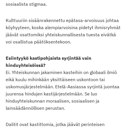
sosiaalista stigmaa.
Kulttuuriin sisäänrakennettu epätasa-arvoisuus johtaa
köyhyyteen, koska alempiarvoisina pidetyt ihmisryhmät
jäävät osattomiksi yhteiskunnallisesta tuesta eivätkä
voi osallistua päätöksentekoon.
Esiintyykö kastipohjaista syrjintää vain
hinduyhteisöissä?
Ei. Yhteiskunnan jakaminen kasteihin on globaali ilmiö
eikä kuulu mihinkään yksittäiseen uskontoon tai
uskomusjärjestelmään. Etelä-Aasiassa syrjintä juontaa
juurensa hindujen kastijärjestelmään. Se luo
hinduyhteiskunnan moraalisen, sosiaalisen ja
lainsäädännöllisen perustan.
Dalitit ovat kastittomia, jotka jäävät perinteisen