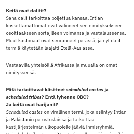
Keitä ovat dalitit?
Sana dalit tarkoittaa poljettua kansaa. Intian
koskettamattomat ovat valinneet sen nimityksekseen
osoittaakseen sortajilleen voimansa ja vastalauseensa.
Muut kastimaat ovat seuranneet perässä, ja nyt dalit-
termiä käytetään laajalti Etelä-Aasiassa.
Vastaavilla yhteisöillä Afrikassa ja muualla on omat
nimityksensä.
Mitä tarkoittavat käsitteet
scheduled castes
ja
scheduled tribes
? Entä lyhenne OBC?
Ja keitä ovat harijanit?
Scheduled castes
on virallinen termi, joka esiintyy Intian
ja Pakistanin perustuslaissa ja tarkoittaa
kastijärjestelmän ulkopuolelle jääviä ihmisryhmiä.