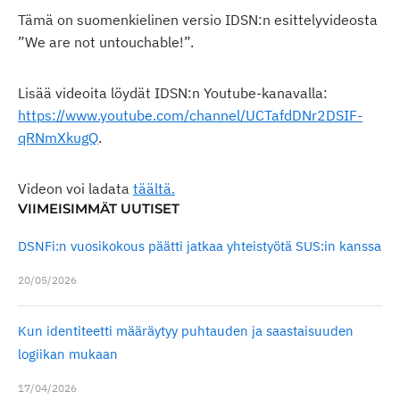
Tämä on suomenkielinen versio IDSN:n esittelyvideosta
”We are not untouchable!”.
Lisää videoita löydät IDSN:n Youtube-kanavalla:
https://www.youtube.com/channel/UCTafdDNr2DSIF-
qRNmXkugQ
.
Videon voi ladata
täältä.
VIIMEISIMMÄT UUTISET
DSNFi:n vuosikokous päätti jatkaa yhteistyötä SUS:in kanssa
20/05/2026
Kun identiteetti määräytyy puhtauden ja saastaisuuden
logiikan mukaan
17/04/2026