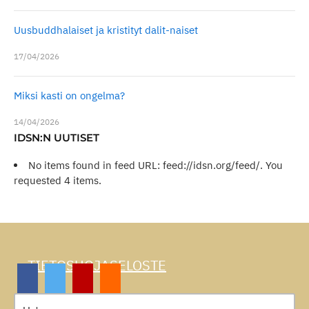
Uusbuddhalaiset ja kristityt dalit-naiset
17/04/2026
Miksi kasti on ongelma?
14/04/2026
IDSN:N UUTISET
No items found in feed URL: feed://idsn.org/feed/. You
requested 4 items.
TIETOSUOJASELOSTE
Haku: