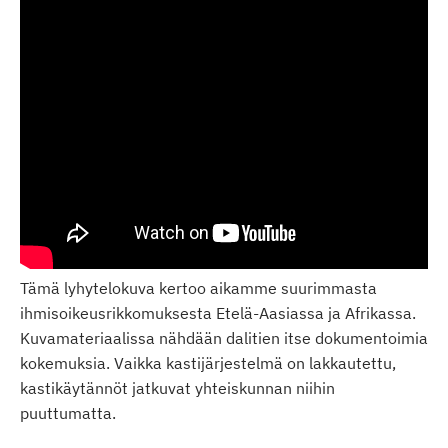
Tämä lyhytelokuva kertoo aikamme suurimmasta
ihmisoikeusrikkomuksesta Etelä-Aasiassa ja Afrikassa.
Kuvamateriaalissa nähdään dalitien itse dokumentoimia
kokemuksia. Vaikka kastijärjestelmä on lakkautettu,
kastikäytännöt jatkuvat yhteiskunnan niihin
puuttumatta.