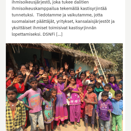
ihmisoikeusjärjestö, joka tukee dalitien
ihmisoikeuskamppailua tekemällä kastisyrjintää
tunnetuksi. Tiedotamme ja vaikutamme, jotta
suomalaiset päättäjät, yritykset, kansalaisjärjestöt ja
yksittäiset ihmiset toimisivat kastisyrjinnän
lopettamiseksi. DSNFi […]