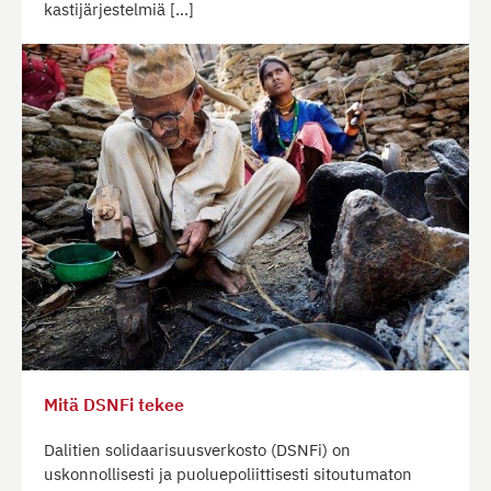
kastijärjestelmiä […]
Mitä DSNFi tekee
Dalitien solidaarisuusverkosto (DSNFi) on
uskonnollisesti ja puoluepoliittisesti sitoutumaton