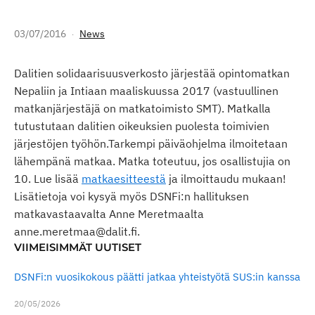
03/07/2016
News
Dalitien solidaarisuusverkosto järjestää opintomatkan
Nepaliin ja Intiaan maaliskuussa 2017 (vastuullinen
matkanjärjestäjä on matkatoimisto SMT). Matkalla
tutustutaan dalitien oikeuksien puolesta toimivien
järjestöjen työhön.Tarkempi päiväohjelma ilmoitetaan
lähempänä matkaa. Matka toteutuu, jos osallistujia on
10. Lue lisää
matkaesitteestä
ja ilmoittaudu mukaan!
Lisätietoja voi kysyä myös DSNFi:n hallituksen
matkavastaavalta Anne Meretmaalta
anne.meretmaa@dalit.fi.
VIIMEISIMMÄT UUTISET
DSNFi:n vuosikokous päätti jatkaa yhteistyötä SUS:in kanssa
20/05/2026