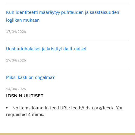
Kun identiteetti määräytyy puhtauden ja saastaisuuden
logiikan mukaan
17/04/2026
Uusbuddhalaiset ja kristityt dalit-naiset
17/04/2026
Miksi kasti on ongelma?
14/04/2026
IDSN:N UUTISET
No items found in feed URL: feed://idsn.org/feed/. You
requested 4 items.