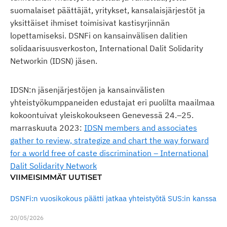
suomalaiset päättäjät, yritykset, kansalaisjärjestöt ja
yksittäiset ihmiset toimisivat kastisyrjinnän
lopettamiseksi. DSNFi on kansainvälisen dalitien
solidaarisuusverkoston, International Dalit Solidarity
Networkin (IDSN) jäsen.
IDSN:n jäsenjärjestöjen ja kansainvälisten
yhteistyökumppaneiden edustajat eri puolilta maailmaa
kokoontuivat yleiskokoukseen Genevessä 24.–25.
marraskuuta 2023:
IDSN members and associates
gather to review, strategize and chart the way forward
for a world free of caste discrimination – International
Dalit Solidarity Network
VIIMEISIMMÄT UUTISET
DSNFi:n vuosikokous päätti jatkaa yhteistyötä SUS:in kanssa
20/05/2026