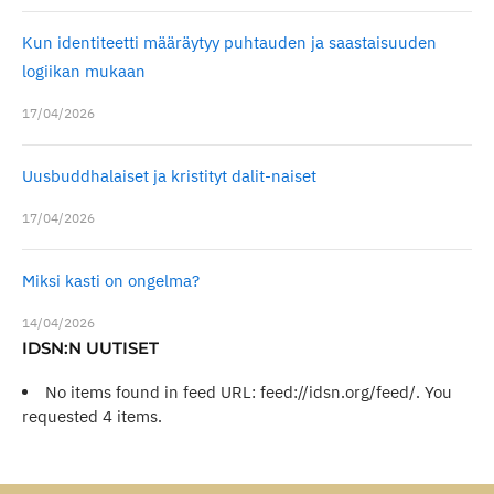
Kun identiteetti määräytyy puhtauden ja saastaisuuden
logiikan mukaan
17/04/2026
Uusbuddhalaiset ja kristityt dalit-naiset
17/04/2026
Miksi kasti on ongelma?
14/04/2026
IDSN:N UUTISET
No items found in feed URL: feed://idsn.org/feed/. You
requested 4 items.