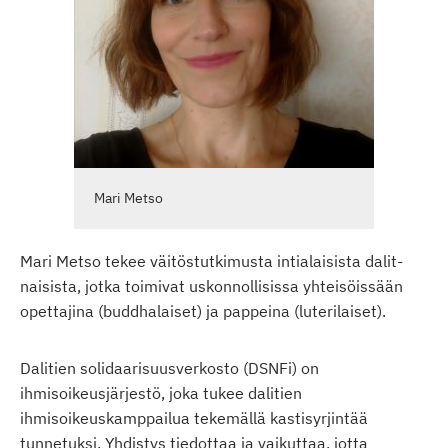
Mari Metso
Mari Metso tekee väitöstutkimusta intialaisista dalit-
naisista, jotka toimivat uskonnollisissa yhteisöissään
opettajina (buddhalaiset) ja pappeina (luterilaiset).
Dalitien solidaarisuusverkosto (DSNFi) on
ihmisoikeusjärjestö, joka tukee dalitien
ihmisoikeuskamppailua tekemällä kastisyrjintää
tunnetuksi. Yhdistys tiedottaa ja vaikuttaa, jotta