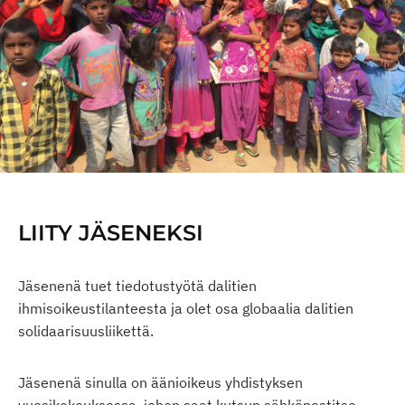
LIITY JÄSENEKSI
Jäsenenä tuet tiedotustyötä dalitien
ihmisoikeustilanteesta ja olet osa globaalia dalitien
solidaarisuusliikettä.
Jäsenenä sinulla on äänioikeus yhdistyksen
vuosikokouksessa, johon saat kutsun sähköpostitse